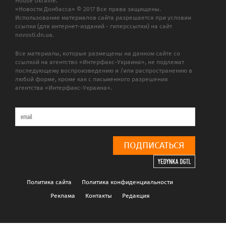
House Ukraine.
«Новости Донбасса» © 2017 Все права защищены.
Использование материалов сайта разрешается при условии
ссылки (для интернет-изданий - гиперссылки) на сайт
novosti.dn.ua.
Все материалы, которые размещены на данном сайте со
ссылкой на агентство «Интерфакс-Украина», не подлежат
последующему воспроизведению и /или распространению в
любой форме, кроме как с письменного разрешения
агентства «Интерфакс-Украина».
ПОДПИСАТЬСЯ
Политика сайта
Политика конфиденциальности
Реклама
Контакты
Редакция