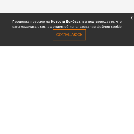
X
Продолжая сессию на
Новости Донбаса
, вы подтверждаете, что
ознакомились с соглашением об использовании файлов cookie
СОГЛАШАЮСЬ
НОВОСТИ
ВСЕ
ДОНЕЦК / ЛУГАНСК
Майк Помпео прибыл в Киев с официальным
23:00
визитом