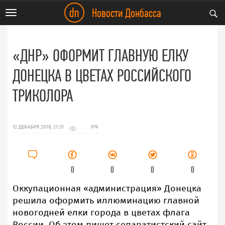
dn
Новости Донбасса
Toggle
navigation
«ДНР» ОФОРМИТ ГЛАВНУЮ ЕЛКУ
ДОНЕЦКА В ЦВЕТАХ РОССИЙСКОГО
ТРИКОЛОРА
12 ДЕКАБРЯ 2019, 21:31
979
0
0
0
0
Оккупационная «администрация» Донецка
решила оформить иллюминацию главной
новогодней елки города в цветах флага
России. Об этом пишет сепаратистский сайт