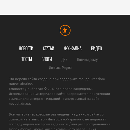
dn
НОВОСТИ
СТАТЬИ
ЖУЖАЛКА
ВИДЕО
ТЕСТЫ
БЛОГИ
ДИИ
Полный доступ
Донбасс Медиа
Эта версия сайта создана при поддержке фонда Freedom
House Ukraine.
«Новости Донбасса» © 2017 Все права защищены.
Использование материалов сайта разрешается при условии
ссылки (для интернет-изданий - гиперссылки) на сайт
novosti.dn.ua.
Все материалы, которые размещены на данном сайте со
ссылкой на агентство «Интерфакс-Украина», не подлежат
последующему воспроизведению и /или распространению в
любой форме, кроме как с письменного разрешения