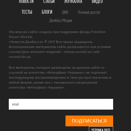
НОВОСТИ
СТАТЬИ
ЖУЖАЛКА
ВИДЕО
ТЕСТЫ
БЛОГИ
ДИИ
Полный доступ
Донбасс Медиа
Эта версия сайта создана при поддержке фонда Freedom
House Ukraine.
«Новости Донбасса» © 2017 Все права защищены.
Использование материалов сайта разрешается при условии
ссылки (для интернет-изданий - гиперссылки) на сайт
novosti.dn.ua.
Все материалы, которые размещены на данном сайте со
ссылкой на агентство «Интерфакс-Украина», не подлежат
последующему воспроизведению и /или распространению в
любой форме, кроме как с письменного разрешения
агентства «Интерфакс-Украина».
ПОДПИСАТЬСЯ