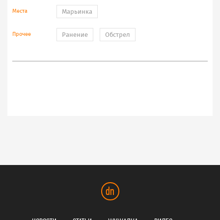
Места
Марьинка
Прочее
Ранение
Обстрел
dn