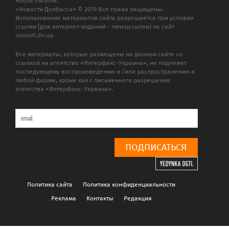
House Ukraine.
«Новости Донбасса» © 2019 Все права защищены.
Использование материалов сайта разрешается при условии
ссылки (для интернет-изданий - гиперссылки) на сайт
novosti.dn.ua.
Все материалы, которые размещены на данном сайте со
ссылкой на агентство «Интерфакс-Украина», не подлежат
последующему воспроизведению и /или распространению в
любой форме, кроме как с письменного разрешения
агентства «Интерфакс-Украина».
ПОДПИСАТЬСЯ
Политика сайта
Политика конфиденциальности
Реклама
Контакты
Редакция