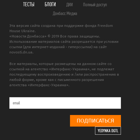
ТЕСТЫ
БЛОГИ
ДИИ
Полный доступ
Донбасс Медиа
Эта версия сайта создана при поддержке фонда Freedom
House Ukraine.
«Новости Донбасса» © 2019 Все права защищены.
Использование материалов сайта разрешается при условии
ссылки (для интернет-изданий - гиперссылки) на сайт
novosti.dn.ua.
Все материалы, которые размещены на данном сайте со
ссылкой на агентство «Интерфакс-Украина», не подлежат
последующему воспроизведению и /или распространению в
любой форме, кроме как с письменного разрешения
агентства «Интерфакс-Украина».
ПОДПИСАТЬСЯ