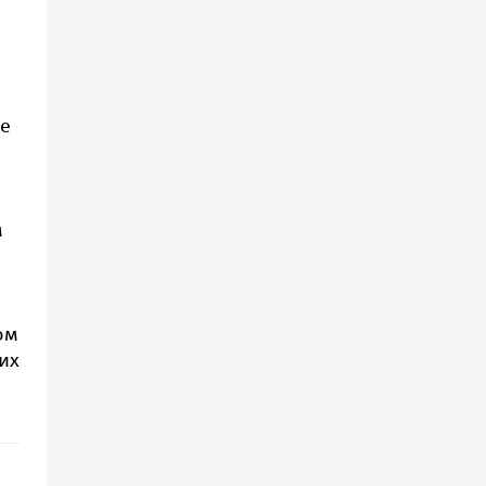
не
м
ом
их