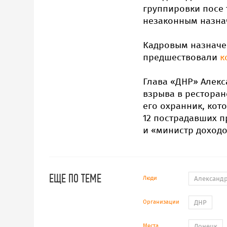
группировки посе 
незаконным назнач
Кадровым назначен
предшествовали
к
Глава «ДНР» Алекс
взрыва в ресторан
его охранник, кот
12 пострадавших п
и «министр доход
ЕЩЕ ПО ТЕМЕ
Люди
Александ
Организации
ДНР
Места
Донецк