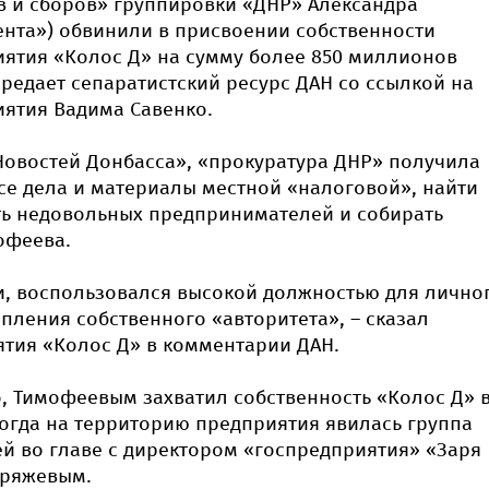
в и сборов» группировки «ДНР» Александра
нта») обвинили в присвоении собственности
ятия «Колос Д» на сумму более 850 миллионов
ередает сепаратистский ресурс ДАН со ссылкой на
ятия Вадима Савенко.
овостей Донбасса», «прокуратура ДНР» получила
се дела и материалы местной «налоговой», найти
ть недовольных предпринимателей и собирать
офеева.
и, воспользовался высокой должностью для лично
пления собственного «авторитета», – сказал
тия «Колос Д» в комментарии ДАН.
, Тимофеевым захватил собственность «Колос Д» 
 тогда на территорию предприятия явилась группа
й во главе с директором «госпредприятия» «Заря
Кряжевым.