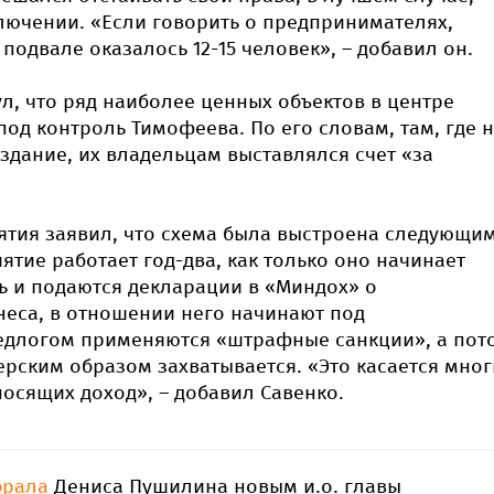
лючении. «Если говорить о предпринимателях,
 подвале оказалось 12-15 человек», – добавил он.
л, что ряд наиболее ценных объектов в центре
од контроль Тимофеева. По его словам, там, где 
 здание, их владельцам выставлялся счет «за
ятия заявил, что схема была выстроена следующи
ятие работает год-два, как только оно начинает
ь и подаются декларации в «Миндох» о
еса, в отношении него начинают под
логом применяются «штрафные санкции», а пот
рским образом захватывается. «Это касается мног
осящих доход», – добавил Савенко.
брала
Дениса Пушилина новым и.о. главы