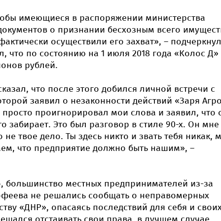
кобы имеющиеся в распоряжении министерства
документов о признании бесхозным всего имущест
фактически осуществили его захват», – подчеркну
л, что по состоянию на 1 июля 2018 года «Колос Д»
онов рублей.
сказал, что после этого добился личной встречи с
торой заявил о незаконности действий «Заря Агро
 просто проигнорировал мои слова и заявил, что 
о забирает. Это был разговор в стиле 90-х. Он мне
о не твое дело. Ты здесь никто и звать тебя никак, 
таем, что предприятие должно быть нашим», –
о, большинство местных предпринимателей из-за
офеева не решались сообщать о неправомерных
ству «ДНР», опасаясь последствий для себя и свои
 решался отстаивать свои права, в лучшем случае,