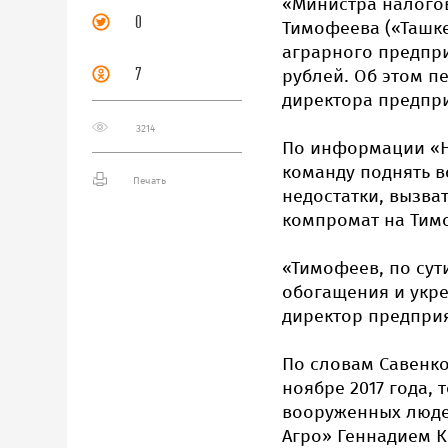
«Министра налого
0
Тимофеева («Ташке
аграрного предпри
7
рублей. Об этом п
директора предпри
3214
По информации «Н
команду поднять в
Печать
недостатки, вызва
компромат на Тим
«Тимофеев, по сут
обогащения и укре
директор предприя
По словам Савенко
ноябре 2017 года,
вооруженных люде
Агро» Геннадием 