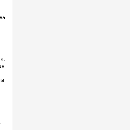
ва
л
».
он
мы
х