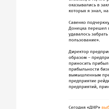
оказывались в зак
которых я знал, на
Савенко подчеркну
Донецка перешел п
удавалось забрать
пользование».
Директор предпри
образом – предпри
приносить прибыл
прибыльности бизн
вымышленным пред
предприятие рейде
предприятий, прин
Сегодня «ДНР»
вы