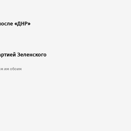
после «ДНР»
артией Зеленского
ым им обоим