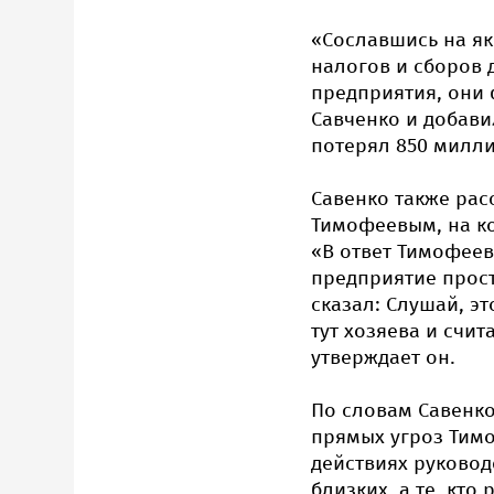
«Сославшись на я
налогов и сборов 
предприятия, они 
Савченко и добави
потерял 850 милли
Савенко также рас
Тимофеевым, на ко
«В ответ Тимофеев
предприятие прост
сказал: Слушай, эт
тут хозяева и счи
утверждает он.
По словам Савенк
прямых угроз Тим
действиях руковод
близких, а те, кто