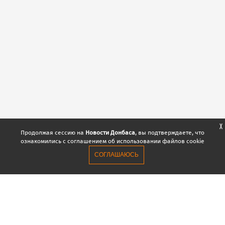
X
Продолжая сессию на
Новости Донбаса
, вы подтверждаете, что
ознакомились с соглашением об использовании файлов cookie
СОГЛАШАЮСЬ