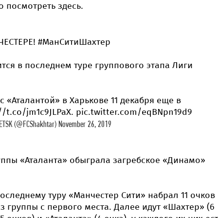
 посмотреть здесь.
НЧЕСТЕРЕ! #МанСитиШахтер
ится в последнем туре группового этапа Лиги
с «Аталантой» в Харькове 11 декабря еще в
//t.co/jm1c9JLPaX. pic.twitter.com/eqBNpn19d9
SK (@FCShakhtar) November 26, 2019
уппы «Аталанта» обыграла загребское «Динамо»
последнему туру «Манчестер Сити» набрал 11 очков
з группы с первого места. Далее идут «Шахтер» (6