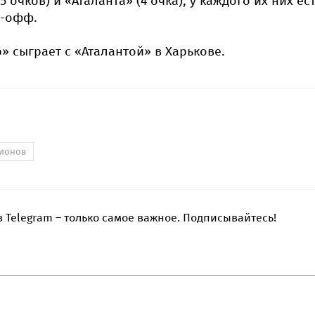
5 очков) и «Аталанта» (4 очка), у каждого их них ес
й-офф.
» сыграет с «Аталантой» в Харькове.
пионов
 Telegram – только самое важное. Подписывайтесь!