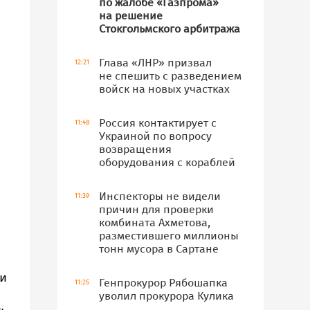
по жалобе «Газпрома»
на решение
Стокгольмского арбитража
Глава «ЛНР» призвал
12:21
не спешить с разведением
войск на новых участках
Россия контактирует с
11:48
Украиной по вопросу
возвращения
оборудования с кораблей
Инспекторы не видели
11:39
причин для проверки
комбината Ахметова,
разместившего миллионы
тонн мусора в Сартане
 и
Генпрокурор Рябошапка
11:25
уволил прокурора Кулика