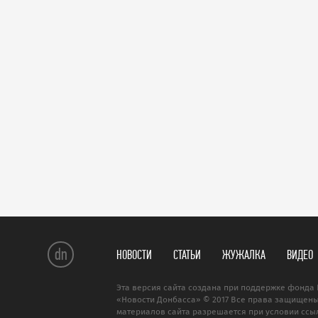
dn
НОВОСТИ
СТАТЬИ
ЖУЖАЛКА
ВИДЕО
Эта версия сайта создана при поддержке фонда 
«Новости Донбасса» © 2017 Все права защищены
материалов сайта разрешается при условии ссыл