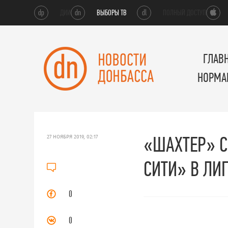
dp
ДИИ
dn
ВЫБОРЫ ТВ
dl
ПОЛНЫЙ ДОСТУП
ГЛАВ
НОРМА
«ШАХТЕР» С
27 НОЯБРЯ 2019, 02:17
СИТИ» В ЛИ
0
0