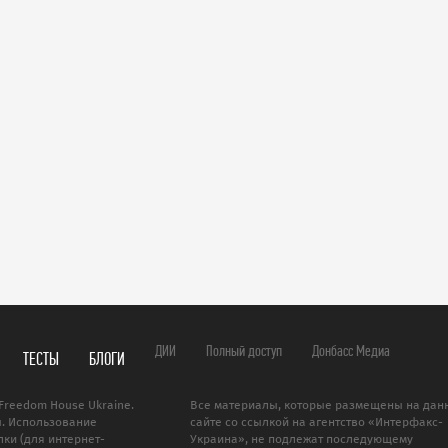
ДИИ
Полный доступ
Донбасс Медиа
ТЕСТЫ
БЛОГИ
Freedom House Ukraine.
Все материалы, которые размещены на дан
. Использование
сайте со ссылкой на агентство «Интерфакс-
ки (для интернет-
Украина», не подлежат последующему