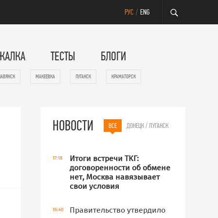
РУС
/
ENG
ЖАЛКА
ТЕСТЫ
БЛОГИ
ЛАВЯНСК
МАКЕЕВКА
ЛУГАНСК
КРАМАТОРСК
НОВОСТИ
ВСЕ
ДОНЕЦК / ЛУГАНСК
Итоги встречи ТКГ:
17:18
договоренности об обмене
нет, Москва навязывает
свои условия
Правительство утвердило
16:40