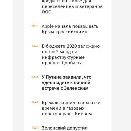
кредиты на жилье для
переселенцев и ветеранов
ООС
Apple начала показывать
16:11
Крым «российским»
В бюджете-2020 заложено
15:38
почти 2 млрд на
инфраструктурные
проекты Донбасса
У Путина заявили, что
15:32
«дело идет» к личной
встрече с Зеленским
Кремль заявил о нехватке
14:42
времени в газовых
переговорах с Киевом
Зеленский допустил
14:39