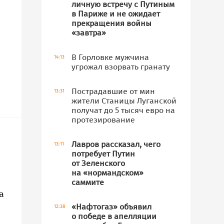
личную встречу с Путиным
в Париже и не ожидает
прекращения войны
«завтра»
В Горловке мужчина
14:13
угрожал взорвать гранату
Пострадавшие от мин
13:31
жители Станицы Луганской
получат до 5 тысяч евро на
протезирование
Лавров рассказал, чего
13:11
потребует Путин
от Зеленского
на «нормандском»
саммите
а
«Нафтогаз» объявил
12:38
о победе в апелляции