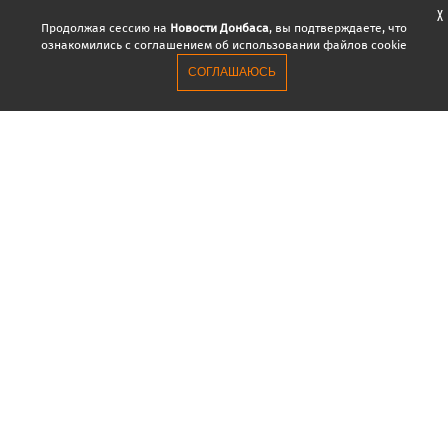
X
Продолжая сессию на
Новости Донбаса
, вы подтверждаете, что
ознакомились с соглашением об использовании файлов cookie
СОГЛАШАЮСЬ
НОВОСТИ
ВСЕ
ДОНЕЦК / ЛУГАНСК
Новая версия Минских соглашений и
23:52
неизвестный бюджет «ДНР». Главное за день
Турчинов: Ахметов в 2014 году отказался силой
23:08
«душить» мятеж в Донецкой области